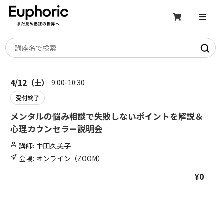
Skip
to
content
4/12（土）
9:00-10:30
受付終了
メンタルの悩み相談で失敗しないポイントを解説＆
心理カウンセラー説明会
講師:
中田久美子
会場:
オンライン（ZOOM）
¥
0